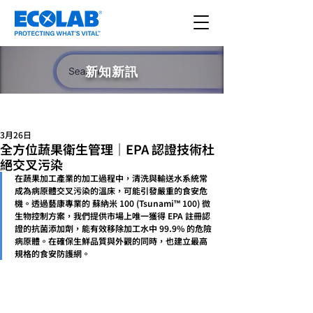
新知新訊
文章
3月26日
全方位蔬果衛生管理｜EPA 認證技術杜
絕交叉污染
在蔬果加工產業的加工過程中，清洗與輸送水系統常
成為病原體交叉污染的溫床，可能引發嚴重的食安危
機。透過藝康專業的 蘇納米 100 (Tsunami™ 100) 微
生物控制方案，我們提供市場上唯一獲得 EPA 註冊認
證的抗菌添加劑，能有效移除加工水中 99.9% 的危險
病原體。在確保生鮮品質與外觀的同時，也建立最高
規格的食安防護網。