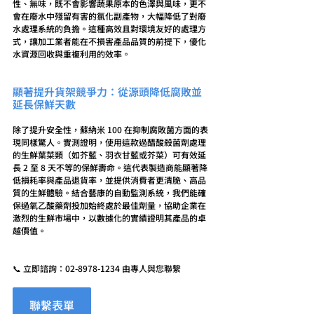
性、無味，既不會影響蔬果原本的色澤與風味，更不
會在廢水中殘留有害的氯化副產物，大幅降低了對廢
水處理系統的負擔。這種高效且對環境友好的處理方
式，讓加工業者能在不損害產品品質的前提下，優化
水資源回收與重複利用的效率。
顯著提升貨架競爭力：從源頭降低腐敗並
延長保鮮天數
除了提升安全性，蘇納米 100 在抑制腐敗菌方面的表
現同樣驚人。實測證明，使用這款過醋酸殺菌劑處理
的生鮮葉菜類（如芥藍、羽衣甘藍或芥菜）可有效延
長 2 至 8 天不等的保鮮壽命。這代表製造商能顯著降
低損耗率與產品退貨率，並提供消費者更清脆、高品
質的生鮮體驗。結合藝康的自動監測系統，我們能確
保過氧乙酸藥劑投加始終處於最佳劑量，協助企業在
激烈的生鮮市場中，以數據化的實績證明其產品的卓
越價值。
📞 立即諮詢：
02-8978-1234
 由專人與您聯繫
聯繫表單