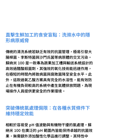
直擊生鮮加工的食安盲點：洗滌水中的隱
形病原威脅
傳統的清洗系統若缺乏有效的抗菌管理，極易引發大
腸桿菌、李斯特菌與沙門氏菌等病原體的交叉污染。
蘇納米 100 是一款專為蔬果加工槽與輸送系統設計的
高效過醋酸殺菌劑，其強效的氧化技術能迅速作用，
在極短的時間內將致病菌與腐敗菌降至安全水平。此
外，這款過氧乙酸方案具有完全的水溶性，能有效防
止在有機負荷較高的系統中產生氣體排放問題，為現
場操作人員提供更安全的作業環境。
突破傳統氯處理侷限：在各種水質條件下
維持穩定效能
相較於容易受 pH 值波動與有機物干擾的氯處理，蘇
納米 100 在廣泛的 pH 範圍內皆能保持卓越的抗菌效
果，無需額外添加酸性化學品進行調整。其特性中