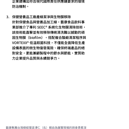
企業建構出符合現代國際責任供應鏈要求的環境
防治機制。
保健營養品工廠產線潔淨與生物膜移除
針對保健食品與營養品加工線，藝康食品飲料事
業部推介了專利 SEEC® 系統化生物膜清除技術，
該技術能直擊並有效移除傳統清洗難以撼動的頑
固生物膜（biofilm）。搭配複合酸鹼清潔程序與 
VORTEXX® 低溫殺菌科技，不僅能全面降低生產
設備表面的微生物復發風險、確保終端產品的絕
對安全，更能兼顧製程中的節水與節能，實質助
力企業提升品質與永續競爭力。
藝康集團台灣總經理塗溥仁（右）親自為展覽現場的與會貴賓深