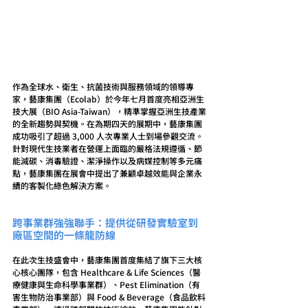
作為全球水、衛生、抗菌技術與服務領域的領導專
家，藝康集團（Ecolab）於今年七月首度亮相亞洲生
技大展（BIO Asia-Taiwan），精準掌握亞洲生技產業
的全新趨勢與契機。在為期四天的展期中，藝康集團
成功吸引了超過 3,000 人次專業人士到場參觀交流。
針對現代生技業者在營運上面臨的嚴格法規遵循、節
能減碳、消毒驗證、潔淨操作以及病媒控制等多元痛
點，藝康集團在展會中提出了兼顧卓越效能與企業永
續的客製化綠色解決方案。
跨事業群強強聯手：提供從研發實驗室到
廠區空間的一條龍防線
在此次生技盛會中，藝康集團首度集結了旗下三大核
心核心團隊，包含 Healthcare & Life Sciences（醫
療健康與生命科學事業群）、Pest Elimination（有
害生物防治事業部）與 Food & Beverage（食品飲料