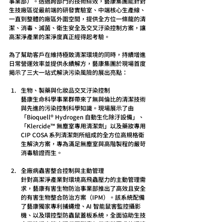
事業部）。透過跨部門的技術綜效，藝康集團能針對
生技廠區從最前端的研發實驗室、中端核心生產線、
一直到整體的廠區外圍空間，提供全方位一條龍的清
潔、消毒、滅菌、衛生安全及交叉汙染控制方案，讓
高潔淨產業的潔淨度真正經得起考驗。
為了幫助客戶在維持極致清潔環境的同時，持續增進
日常營運效率並提供永續解方，藝康集團於現場首度
揭示了三大一站式解決污染風險的展出亮點：
生物、製藥與化妝品交叉汙染控制 
藝康生命科學事業群帶來了無與倫比的清潔技術
與先進的污染控制科學知識。現場展示了由
「Bioquell® Hydrogen 自動生化除汙設備」、
「Klercide™ 無塵室專用清潔劑」以及藥妝專用 
CIP COSA 系列清潔劑所組成的全方位高規格衛
生解決方案，專為滿足無塵室與高階製程的嚴苛
消毒驗證而生。
全廠病蟲害整合控制與主動管理
針對高潔淨產業對環境高飛蟲壓力的主動管理需
求，藝康有害生物防治事業部推出了高效且安全
的有害生物整合防治方案（IPM）。該系統配備
了藝康獨家專利捕蠅燈、AI 智能鼠害監控攝影
機、以及環控型防蟲鼠蓋板系統，全面協助生技