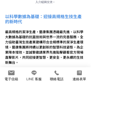
入介紹與交流。
以科學數據為基礎：迎接高規格生技生產
的新時代
最高規格的潔淨生產，藝康集團憑藉最先進、以科學
大數據為基礎的抗菌技術與世界一流的完善服務，全
力協助臺灣生技產業建構符合合規標準的潔淨生產環
境。藝康集團將持續以更創新的智慧科技姿態，為企
業降本增效，並誠摯邀請業界先進點擊觀看官方現場
直擊影片，共同迎接更智慧、更安全、更永續的生技
新舞台。
https://video.wixstatic.com/video/fdaaba
電子信箱
LINE 客服
聯絡電話
連絡表單
_fe74acccd64e4946814b37315c04cbaa/10
80p/mp4/file.mp4