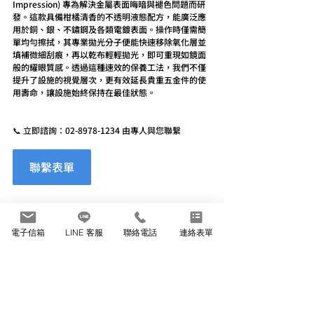
Impression) 專為解決金屬表面晦暗與褪色問題而研
發。這款具備柑橘清香的不透明液態配方，能廣泛應
用於銅、銀、不鏽鋼及各類電鍍表面。操作時僅需簡
單均勻擦拭，其專業拋光分子便能快速移除氧化層並
填補微細刮痕，再以乾布輕輕拋光，即可重現如鏡面
般的耀眼質感。透過這種速效的保養工法，我們不僅
提升了設施的視覺層次，更有效延長貴重五金件的使
用壽命，讓設施始終保持在最佳狀態。
📞 立即諮詢：
02-8978-1234
 由專人與您聯繫
聯繫表單
最新文章
查看全部
電子信箱
LINE 客服
聯絡電話
連絡表單