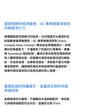
還原視野的純淨靈魂：OC 專業玻璃清潔劑
的無痕淨化力
玻璃鏡面是空間層次的延伸，任何殘留的水痕或彩虹
紋路都會破壞奢華感。OC 專業玻璃清潔劑 (Oasis 
Compac Glass Cleaner) 專為高品質鏡面設計，採用
專利的無氨配方，不僅避免了刺鼻的化學異味，更獲
得 GreenSeal 環保認證，確保在室內密閉空間使用時
對人體與環境友善。其優異的潤濕性能夠迅速瓦解指
紋、皂垢與油漬，且揮發性極佳，清潔後不留任何膜
層或殘留物，讓玻璃恢復如空氣般透明的晶瑩狀態，
是維持酒店客房與公區透亮感的核心首選。
重塑設施的亮麗鋒芒：金屬亮光劑的快速
修復技術
長期使用的水龍頭、不鏽鋼扶手或銅製配件，常因氧
化與環境侵蝕而失去光彩。金屬亮光劑 (First 