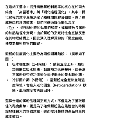
在造紙工藝中，提升噴淋澱粉利用率的核心在於兩大
維度：「高留著率」與「糊化過程優化」。其中，糊
化過程的效率直接決定了纖維間的膠合強度。為了達
成理想的增強效果，我們可透過降低糊化溫度
（Tg）、提升糊化時的黏度飽和度，或精確改良澱粉
的加熱路徑來實現。由於澱粉的烹煮特性會直接反應
在其物理結構上，因此深入理解澱粉的「黏度曲線」
便成為技術控管的關鍵。
澱粉的黏度變化主要分為兩個關鍵階段：（展示如下
圖一）
吸水糊化期（1-4階段）： 隨著溫度上升，澱粉
顆粒開始吸水膨脹，黏度隨之迅速攀升，這是決
定澱粉能否成功滲透並橋接纖維的黃金轉化期。
冷卻回升期（5階段）： 當澱粉完全煮熟並隨溫
度降低，會進入老化回生（Retrogradation）狀
態，此時黏度會再度回升。
選擇合適的澱粉品種與烹煮方式，不僅是為了獲取最
佳的黏度曲線，更是為了確保澱粉能在最適當的時機
點發揮最大的增強效益，進而提升整體的產品質量與
成本效益。