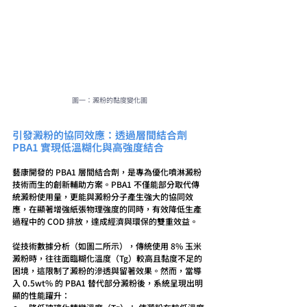
圖一：澱粉的黏度變化圖
引發澱粉的協同效應：透過層間結合劑 
PBA1 實現低溫糊化與高強度結合
藝康開發的 PBA1 層間結合劑，是專為優化噴淋澱粉
技術而生的創新輔助方案。PBA1 不僅能部分取代傳
統澱粉使用量，更能與澱粉分子產生強大的協同效
應，在顯著增強紙張物理強度的同時，有效降低生產
過程中的 COD 排放，達成經濟與環保的雙重效益。
從技術數據分析（如圖二所示），傳統使用 8% 玉米
澱粉時，往往面臨糊化溫度（Tg）較高且黏度不足的
困境，這限制了澱粉的滲透與留著效果。然而，當導
入 0.5wt% 的 PBA1 替代部分澱粉後，系統呈現出明
顯的性能躍升：