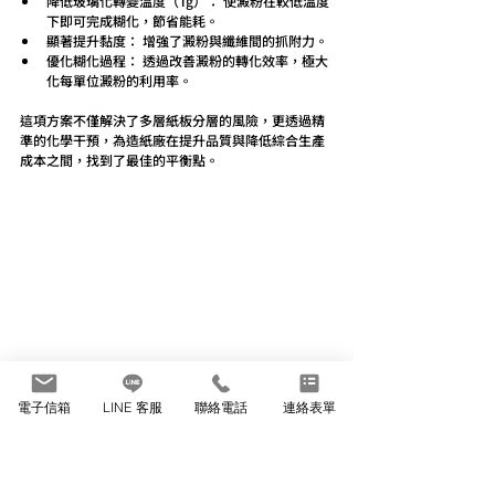
降低玻璃化轉變溫度（Tg）： 使澱粉在較低溫度
下即可完成糊化，節省能耗。
顯著提升黏度： 增強了澱粉與纖維間的抓附力。
優化糊化過程： 透過改善澱粉的轉化效率，極大
化每單位澱粉的利用率。
這項方案不僅解決了多層紙板分層的風險，更透過精
準的化學干預，為造紙廠在提升品質與降低綜合生產
成本之間，找到了最佳的平衡點。
圖二：澱粉糊化過程的黏度變化曲線
電子信箱
LINE 客服
聯絡電話
連絡表單
📞 立即諮詢：
02-8978-1234
 由專人與您聯繫