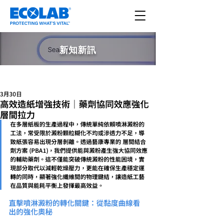
新知新訊
文章
3月30日
高效造紙增強技術｜藥劑協同效應強化
層間拉力
在多層紙板的生產過程中，傳統單純依賴噴淋澱粉的
工法，常受限於澱粉顆粒糊化不均或滲透力不足，導
致紙張容易出現分層剝離。透過藝康專業的 層間結合
劑方案 (PBA1)，我們提供能與澱粉產生強大協同效應
的輔助藥劑。這不僅能突破傳統澱粉的性能困境，實
現部分取代以減輕乾燥壓力，更能在確保生產穩定運
轉的同時，顯著強化纖維間的物理鍵結，讓造紙工藝
在品質與能耗平衡上發揮最高效益。
直擊噴淋澱粉的轉化關鍵：從黏度曲線看
出的強化奧秘