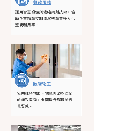
​餐飲服務
運用智慧設備與濃縮錠劑技術，協
按鈕
助企業精準控制清潔標準並極大化
空間利用率。
飯店衛生
協助維持地面、地毯與浴廁空間
按鈕
的極致潔淨，全面提升環境的視
覺質感。