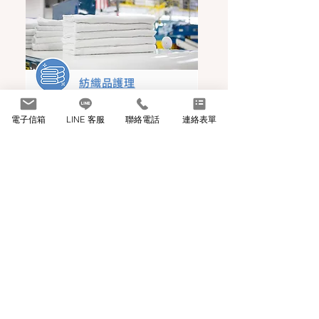
紡織品護理
用創新的護色與防汙染技術，同步
按鈕
電子信箱
LINE 客服
聯絡電話
連絡表單
強化纖維保護以延長備品壽命。
生技醫療業
針對生物製藥與實驗室的高規格
按鈕
需求，精準控管環境中的微細汙