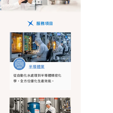
服務項目
半導體業
按鈕
從自動化水處理到半導體精密化
學，全方位優化生產效能。