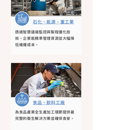
石化、能源、重工業
透過智慧遠端監控與製程優化技
按鈕
術，企業能精準管理資源並大幅降
低維運成本。
食品、飲料工廠
為食品產業全生產加工環節提供最
按鈕
完整的衛生解決方案並確保食安。