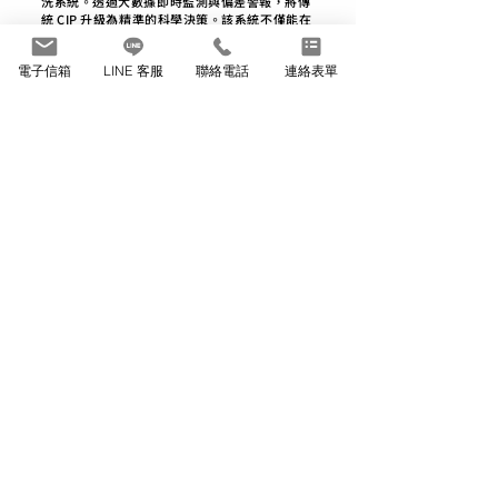
洗系統。透過大數據即時監測與偏差警報，將傳
統 CIP 升級為精準的科學決策。該系統不僅能在
第一線確保高規食安、取得合規評分，更成功結
合產發署『1+19』方案加速企業智慧轉型，為工
電子信箱
LINE 客服
聯絡電話
連絡表單
廠實質提升 15% 的清洗效率。
02-8978-7091
或
02-8978-9223
食品飲料事業部 LINE
返回食品、飲料工廠頁面