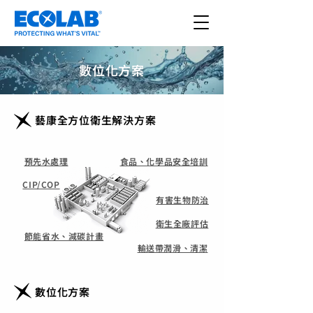
數位化方案
藝康全方位衛生解決方案
預先水處理
食品、化學品安全培訓
CIP/COP
有害生物防治
衛生全廠評估
節能省水、減碳計畫
輸送帶潤滑、清潔
數位化方案