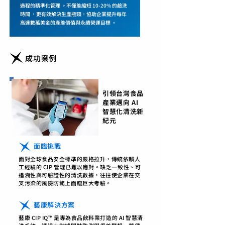
過程的精準化管理 。不僅能縮短 10-20% 的鹼洗
時間 ，更有效解決生產瓶頸，協助企業提升每年
高達數萬美金的產能價值與永續營運目標 。
成功案例
引領台灣食品
產業邁向 AI
智慧化清洗新
紀元
面臨挑戰
面對全球食品安全標準的嚴格拉升，傳統依賴人
工經驗的 CIP 管理已難以應對。缺乏一致性、可
追溯性與可驗證性的清洗數據，往往使企業在交
叉污染的風險防範上面臨巨大考驗。
藝康解決方案
藝康 CIP IQ™ 是專為食品飲料業打造的 AI 智慧清