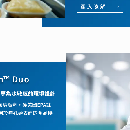
深入瞭解
™ Duo
專為水敏感的環境設計
殺菌清潔劑，獲美國EPA註
用於無孔硬表面的食品接