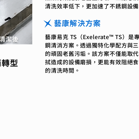
清洗效率低下，更加速了不銹鋼設備
藝康解決方案
藝康易克 TS（Exelerate™ T
清潔後
鋼清消方案。透過獨特化學配方與三
的頑固老舊污垢。該方案不僅能取代
消轉型
拭造成的設備磨損，更能有效阻絕食
的清洗時間。