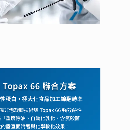
 & Topax 66 聯合方案
性蛋白，極大化食品加工線翻轉率
利高溫非泡凝膠技術與 Topax 66 強效鹼性
集「重度除油、自動化乳化、含氯殺菌
致的垂直面附著與化學軟化效果。