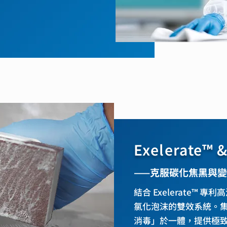
Exelerate™
⸺克服碳化焦黑與變
結合 Exelerate™ 專
氯化泡沫的雙效系統。
消毒」於一體，提供極