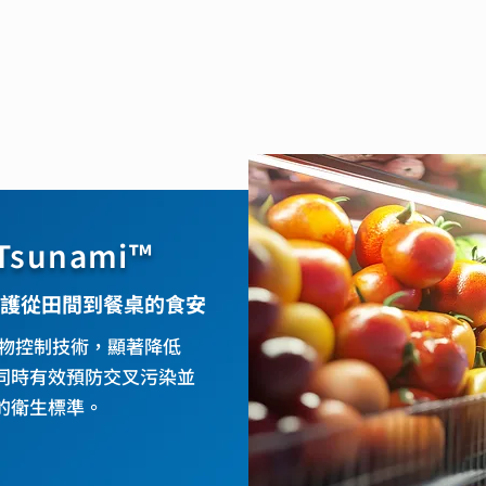
sunami™
護從田間到餐桌的食安
生物控制技術，顯著降低
同時有效預防交叉污染並
的衛生標準。