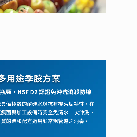
 V 多用途季胺方案
頸，NSF D2 認證免沖洗消殺防線
統具備極致的耐硬水與抗有機污垢特性，在
接觸面與加工設備時完全免清水二次沖洗。
材質的溫和配方適用於常規管道之消毒。