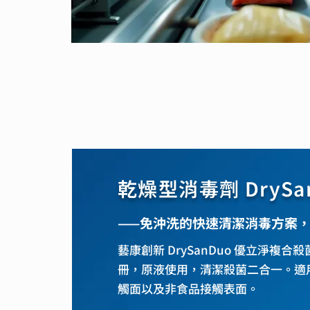
乾燥型消毒劑 DrySan
⸺免沖洗的快速清潔消毒方案，
藝康創新 DrySanDuo 優立淨複合
冊，原液使用，清潔殺菌二合一。適
觸面以及非食品接觸表面。