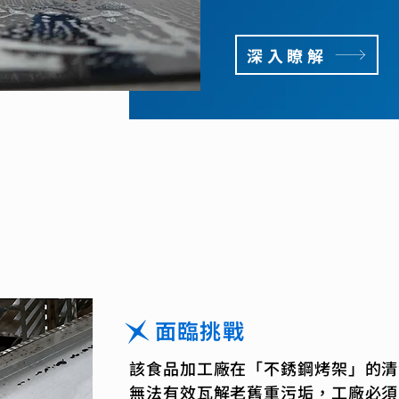
深入瞭解
面臨挑戰
該食品加工廠在「不銹鋼烤架」的清
無法有效瓦解老舊重污垢，工廠必須