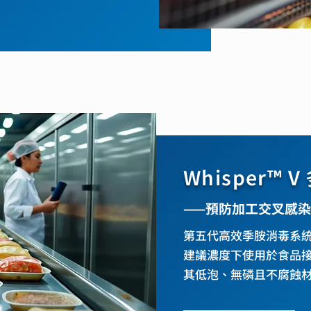
Whisper™
⸺預防加工交叉感染瓶
第五代高效季胺消毒系
建議濃度下使用於食品
其低泡、無磷且不腐蝕