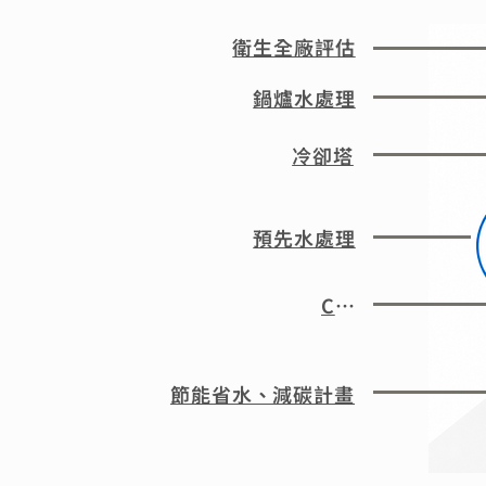
衛生全廠評估
鍋爐水處理
冷卻塔
預先水處理
CIP
節能省水、減碳計畫