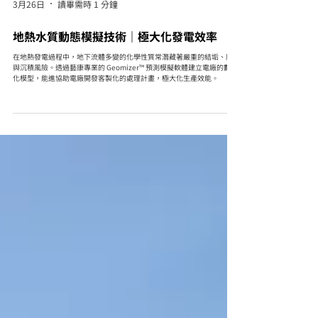
3月26日
讀畢需時 1 分鐘
地熱水質動態模擬技術｜極大化發電效率
在地熱發電過程中，地下流體多變的化學性質常潛藏著嚴重的結垢、腐蝕
與沉積風險。透過藝康專業的 Geomizer™ 預測模擬軟體建立電廠的數位
化模型，能進協助電廠開發客製化的處理計畫，極大化生產效能。