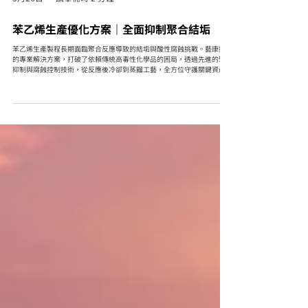
3月26日
讀畢需時 2 分鐘
苯乙烯生產優化方案｜全面抑制聚合結垢
苯乙烯生產製程長期面臨聚合反應導致的結垢與酸性腐蝕挑戰。藝康提供
的專業解決方案，打破了依賴傳統高毒性化學品的困局，透過先進的聚合
抑制與腐蝕控制技術，從反應後冷卻到蒸餾工藝，全方位守護關鍵資產。