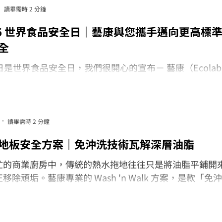
讀畢需時 2 分鐘
26 世界食品安全日｜藝康與您攜手邁向更高標
全
日是世界食品安全日，我們很開心的宣布－ 藝康（Ecola
阿爾法集團展開合作，啟動「藝康科學守護」專案，攜手
業的食品安全與公共衛生標準。
讀畢需時 2 分鐘
地板安全方案｜免沖洗技術瓦解深層油脂
忙的商業廚房中，傳統的熱水拖地往往只是將油脂平鋪開
移除頑垢。藝康專業的 Wash 'n Walk 方案，是款「免
劑，讓您在拖地後無需額外用水沖洗，藥劑會在乾燥過程
。