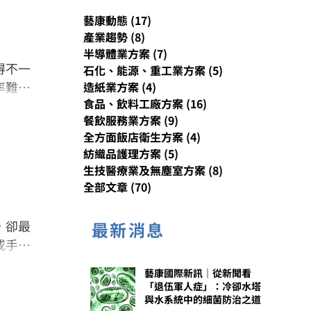
藝康動態
(17)
17 篇文章
產業趨勢
(8)
8 篇文章
半導體業方案
(7)
7 篇文章
得不一
石化、能源、重工業方案
(5)
5 篇文章
率難以
造紙業方案
(4)
4 篇文章
食品、飲料工廠方案
(16)
16 篇文章
的解方
餐飲服務業方案
(9)
9 篇文章
。
全方面飯店衛生方案
(4)
4 篇文章
紡織品護理方案
(5)
5 篇文章
生技醫療業及無塵室方案
(8)
8 篇文章
全部文章
(70)
70 篇文章
，卻最
最新消息
或手感
藝康國際新訊｜從新聞看
「退伍軍人症」：冷卻水塔
與水系統中的細菌防治之道