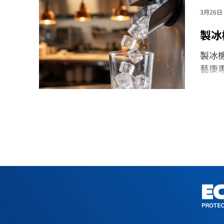
3月26日
製冰
製冰
藝康專
錠劑設