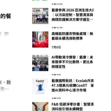
7月27日
藝康參與 2026 亞洲生技大展
準的餐
｜以污染控制、智慧清潔與
病媒防護解決方案守護生技
製程安全
7月21日
b）即
高機能防護衣物後處理｜無
氟碳永續洗滌新標準
提升餐
7月8日
AI帶動液冷爆發｜藝康：未
來競爭不只比散熱，更比系
統穩定性
7月7日
藝康國際新訊｜Ecolab斥資
來，難
47.5億美元收購CoolIT 搶
沖洗」
進AI資料中心液冷市場
中持續
7月7日
F&B 低碳淨零計畫｜智慧清
消科技引領永續轉型