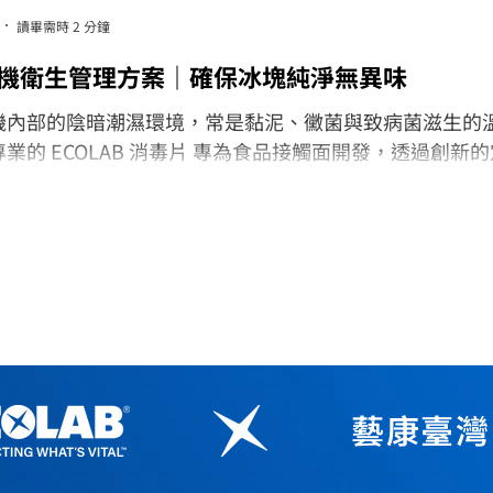
讀畢需時 2 分鐘
機衛生管理方案｜確保冰塊純淨無異味
機內部的陰暗潮濕環境，常是黏泥、黴菌與致病菌滋生的
業的 ECOLAB 消毒片 專為食品接觸面開發，透過創新
計，只需 1 分鐘即可殺滅 99.99% 的腸道致病菌。
藝康臺灣