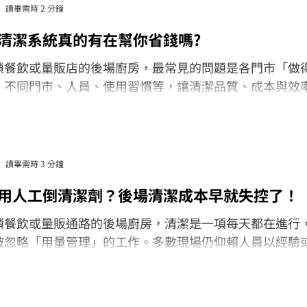
讀畢需時 2 分鐘
清潔系統真的有在幫你省錢嗎?
鎖餐飲或量販店的後場廚房，最常見的問題是各門市「做
。不同門市、人員、使用習慣等，讓清潔品質、成本與效
理，尤其當新店面快速開展時，問題往往會更明顯。真正
一套可以「被複製、被管理、被優化」的系統化清潔方案
讀畢需時 3 分鐘
用人工倒清潔劑？後場清潔成本早就失控了！
鎖餐飲或量販通路的後場廚房，清潔是一項每天都在進行
被忽略「用量管理」的工作。多數現場仍仰賴人員以經驗
接倒」清潔劑，看似方便，卻往往成為隱形的成本黑洞。