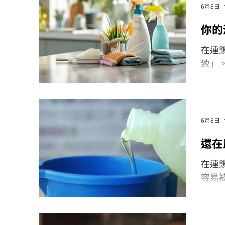
6月8日
你的
在連
致」
被管
是有
6月8日
還在
在連
容易
「直