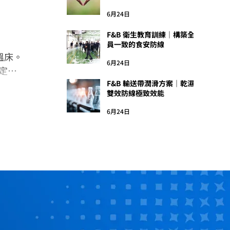
6月24日
F&B 衛生教育訓練｜構築全
員一致的食安防線
溫床。
6月24日
的定量
F&B 輸送帶潤滑方案｜乾濕
雙效防線極致效能
6月24日