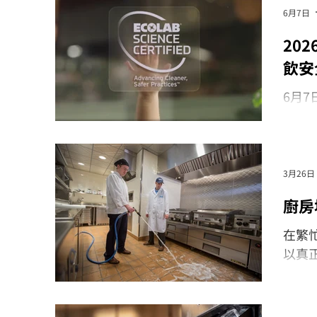
6月7日
20
飲安
6月7
將與
飲產
3月26日
廚房
在繁
以真正
清潔
作用