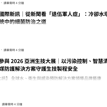
讀畢需時 4 分鐘
國際新訊｜從新聞看「退伍軍人症」：冷卻水
統中的細菌防治之道
國際新訊｜從新聞看「退伍軍人症」：台灣企業不可不知
全防線
讀畢需時 4 分鐘
參與 2026 亞洲生技大展｜以污染控制、智慧
媒防護解決方案守護生技製程安全
北訊】 全球水、衛生與感染預防解決方案領導品牌藝康
olab）今年參與 2026 亞洲生技大展 - 亞洲生技大會系列
於 2026 年 7 月 16 日至 7 月 19 日在台北南港展覽館 1
行，展會聚焦生技產業鏈、創新技術與國際交流，為生技
醫療與相關供應鏈業者提供重要交流平台。
讀畢需時 4 分鐘