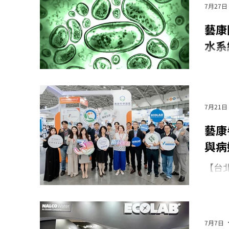
7月27日
藝康
水系
藝康
統安
7月21日
藝康
與病
【台
（Ec
本屆展覽
樓舉
藥、
7月7日