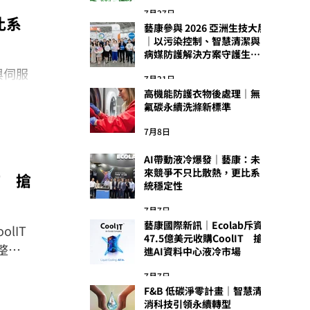
7月27日
比系
藝康參與 2026 亞洲生技大展
｜以污染控制、智慧清潔與
病媒防護解決方案守護生技
製程安全
與伺服
7月21日
伺服器
高機能防護衣物後處理｜無
氟碳永續洗滌新標準
統在實
挑戰，
7月8日
轉變為
AI帶動液冷爆發｜藝康：未
來競爭不只比散熱，更比系
T 搶
統穩定性
7月7日
藝康國際新訊｜Ecolab斥資
lIT
47.5億美元收購CoolIT 搶
整
進AI資料中心液冷市場
日益增
7月7日
F&B 低碳淨零計畫｜智慧清
消科技引領永續轉型