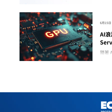
6月15日
AI
Ser
隨著 
料中
高熱
「導
正面