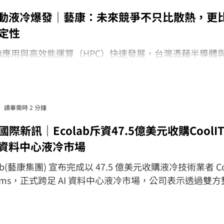
帶動液冷爆發｜藝康：未來競爭不只比散熱，更
定性
AI應用與高效能運算（HPC）快速發展，台灣憑藉半導體
造優勢，正成為全球液冷技術的重要樞紐。從晶片設計、
到資料中心建置，液冷導入速度持續提升。然而，液冷系
營中仍面臨水質管理、冷卻液劣化、腐蝕與微生物污染等
影響散熱效率與設備穩定性，使液冷逐漸從「散熱技術」
讀畢需時 2 分鐘
統管理能力」的競爭。
國際新訊｜Ecolab斥資47.5億美元收購CoolI
I資料中心液冷市場
lab(藝康集團) 宣布完成以 47.5 億美元收購液冷技術業者 Coo
tems，正式跨足 AI 資料中心液冷市場，公司表示透過雙方
提升在水處理、冷液及直接液冷的技術，因應AI資料中心
散熱需求。