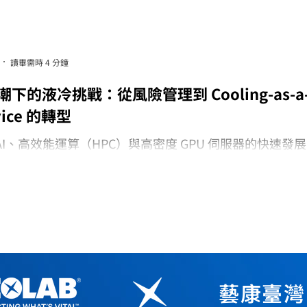
讀畢需時 4 分鐘
浪潮下的液冷挑戰：從風險管理到 Cooling-as-a
vice 的轉型
AI、高效能運算（HPC）與高密度 GPU 伺服器的快速發
心的散熱需求正迎來前所未有的變革。傳統氣冷已逐漸無
通量，液冷技術因此成為下一世代基礎設施的關鍵。 然而
入液冷」並不等於「解決散熱問題」。在實際運營中，液
臨比想像更複雜的挑戰。
藝康臺灣