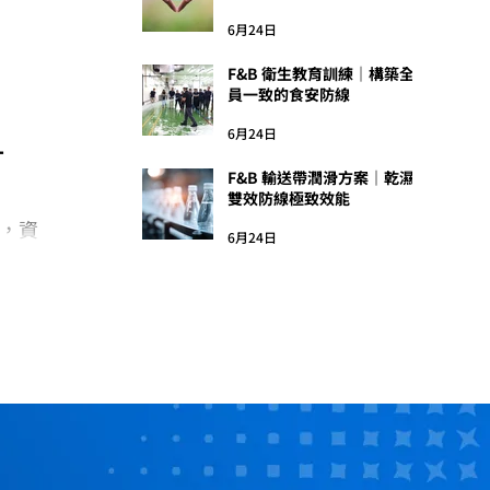
6月24日
F&B 衛生教育訓練｜構築全
員一致的食安防線
6月24日
-
F&B 輸送帶潤滑方案｜乾濕
雙效防線極致效能
展，資
6月24日
法支撐
，
冷系統