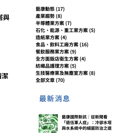
藝康動態
(17)
17 篇文章
塔與
產業趨勢
(8)
8 篇文章
半導體業方案
(7)
7 篇文章
石化、能源、重工業方案
(5)
5 篇文章
造紙業方案
(4)
4 篇文章
的水系
食品、飲料工廠方案
(16)
16 篇文章
餐飲服務業方案
(9)
9 篇文章
全方面飯店衛生方案
(4)
4 篇文章
紡織品護理方案
(5)
5 篇文章
生技醫療業及無塵室方案
(8)
8 篇文章
清潔
全部文章
(70)
70 篇文章
最新消息
活動。
 館 4
藝康國際新訊｜從新聞看
、製
「退伍軍人症」：冷卻水塔
與水系統中的細菌防治之道