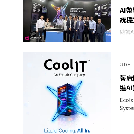
AI
統穩
隨著
器製
製造
際運
進而
7月7日
「系
藝康
進A
Eco
Sys
合，
加的