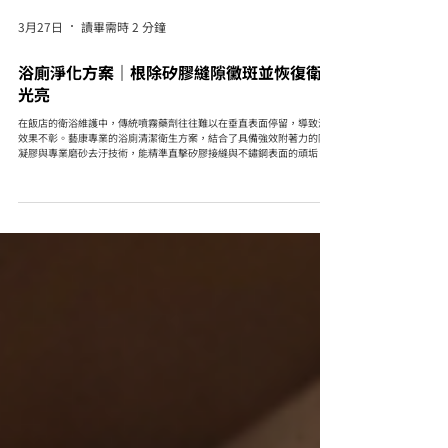
3月27日
讀畢需時 2 分鐘
浴廁淨化方案｜根除矽膠縫隙黴斑並恢復衛浴
光亮
在飯店的衛浴維護中，傳統噴霧藥劑往往難以在垂直表面停留，導致清潔
效果不彰。藝康專業的浴廁清潔衛生方案，結合了具備強效附著力的除霉
凝膠與專業磨砂去汙技術，能精準直擊矽膠接縫與不鏽鋼表面的頑垢。