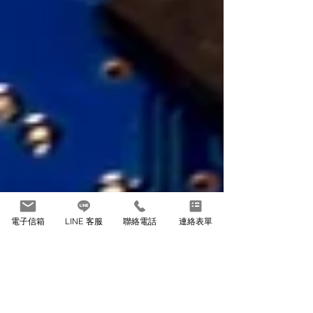
電子信箱
LINE 客服
聯絡電話
連絡表單