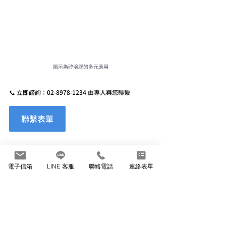
圖示為矽溶膠的多元應用
📞 立即諮詢：
02-8978-1234
 由專人與您聯繫
聯繫表單
最新文章
查看全部
電子信箱
LINE 客服
聯絡電話
連絡表單