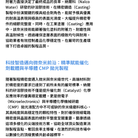
附著力直接決定了最終成品的良率。納爾科（Nalco 
Water）研發的矽溶膠技術，在精密鑄造（Casting）
製程中扮演關鍵的模具結合劑角色，能賦予模具優異
的耐高溫表現與極高的表面光滑度，大幅提升精密零
件的細節完整度。同時，在工業塗層（Coating）應用
中，該奈米技術能顯著強化塗料的附著力、耐磨性與
高溫耐候性。透過確保塗層表面的極致均勻與耐用，
協助業者有效控制產品化學穩定性，在嚴苛的生產環
境下打造卓越的製程品質。
科技智造邁向微奈米前沿：精準賦能催化
劑載體與半導體 CMP 拋光製程
隨著製程精密度邁入微米與奈米級世代，高端材料對
於精密度的要求已達到了前所未有的嚴苛標準。納爾
科的矽溶膠技術不僅是提升催化劑（Catalyst）化學
反應效率的優異穩定載體，更是微電子
（Microelectronics）與半導體化學機械研磨
（CMP）拋光液配方中不可或缺的奈米級磨料核心。
其高純度與高穩定性的顆粒特性，對於確保微細電路
精密度與晶圓表面的絕對平整度至關重要。藝康透過
這項多樣化的尖端技術方案，協助全球頂尖製造業消
除製程盲點、奪回良率主導權，在激烈的科技市場中
以數據化的頂級實績共創卓越標竿。